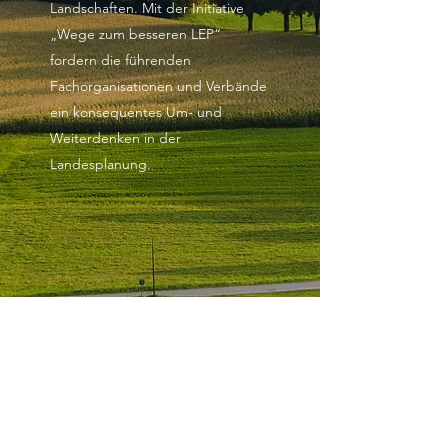
Landschaften. Mit der Initiative
„Wege zum besseren LEP“
fordern die führenden
Fachorganisationen und Verbände
ein konsequentes Um- und
Weiterdenken in der
Landesplanung.