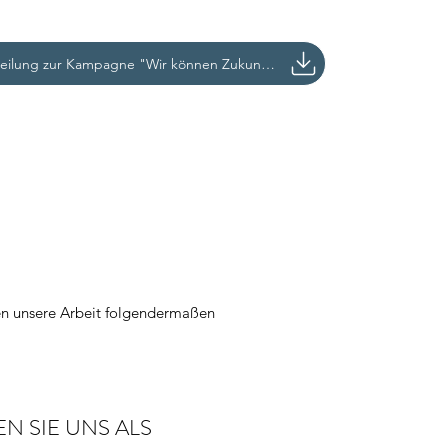
Pressemitteilung zur Kampagne "Wir können Zukunft!"
S
nnen unsere Arbeit folgendermaßen
N SIE UNS ALS