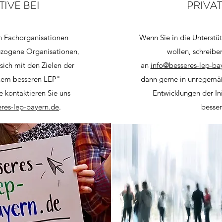
TIVE BEI
PRIVA
n Fachorganisationen
Wenn Sie in die Unterstü
ezogene Organisationen,
wollen, schreibe
sich mit den Zielen der
an
info@besseres-lep-ba
inem besseren LEP"
dann gerne in unregemä
se kontaktieren Sie uns
Entwicklungen der In
res-lep-bayern.de
.
besse